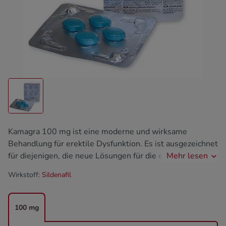
Kamagra 100 mg ist eine moderne und wirksame
Behandlung für erektile Dysfunktion. Es ist ausgezeichnet
für diejenigen, die neue Lösungen für die erektile
Mehr lesen
Dysfunktion suchen. Es wird von dem
Wirkstoff:
Sildenafil
Pharmaunternehmen Ajanta Pharma hergestellt.
Kamagra wird nach hohen Qualitätsstandards hergestellt,
was seine Sicherheit und Wirksamkeit garantiert.
100 mg
Tausende von Männern in Österreich kaufen Kamagra