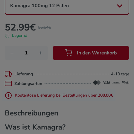
Pillen und Gel online als kostengünstige Behandlung für
Kamagra 100mg 12 Pillen
Erektionsstörungen.
52.99
€
55.64
€
Lagernd
In den Warenkorb
Lieferung
4-13 tage
Zahlungsarten
Kostenlose Lieferung bei Bestellungen über
200.00€
Beschreibungen
Was ist Kamagra?